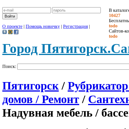
В каталог
10427
Бесплатн
todo
О проекте
|
Помощь новичку
|
Регистрация
|
Сайтов-ко
todo
Город Пятигорск.
Са
Поиск:
Пятигорск
/
Рубрикатор
домов / Ремонт
/
Сантехн
Надувная мебель / басс