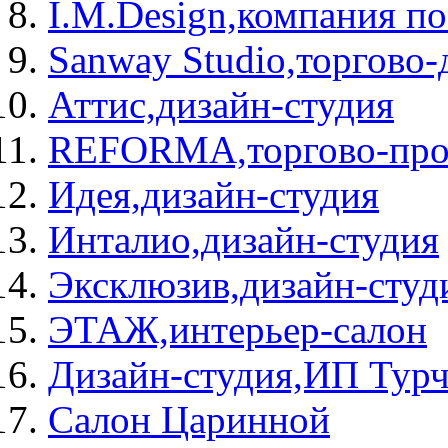
I.M.Design,компания по
Sanway Studio,торгово-
Аттис,дизайн-студия
REFORMA,торгово-прои
Идея,дизайн-студия
Инталио,дизайн-студия
Эксклюзив,дизайн-студ
ЭТАЖ,интерьер-салон
Дизайн-студия,ИП Турч
Салон Царинной