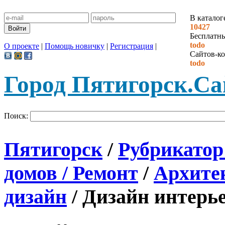
В каталог
10427
Бесплатн
todo
О проекте
|
Помощь новичку
|
Регистрация
|
Сайтов-ко
todo
Город Пятигорск.
Са
Поиск:
Пятигорск
/
Рубрикатор
домов / Ремонт
/
Архитек
дизайн
/
Дизайн интерь