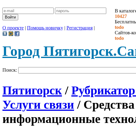
В каталог
10427
Бесплатн
todo
О проекте
|
Помощь новичку
|
Регистрация
|
Сайтов-ко
todo
Город Пятигорск.
Са
Поиск:
Пятигорск
/
Рубрикатор
Услуги связи
/
Средства
информационные техно