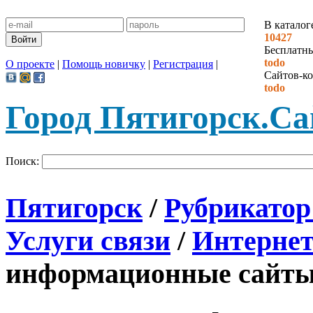
В каталог
10427
Бесплатн
todo
О проекте
|
Помощь новичку
|
Регистрация
|
Сайтов-ко
todo
Город Пятигорск.
Са
Поиск:
Пятигорск
/
Рубрикатор
Услуги связи
/
Интерне
информационные сайт