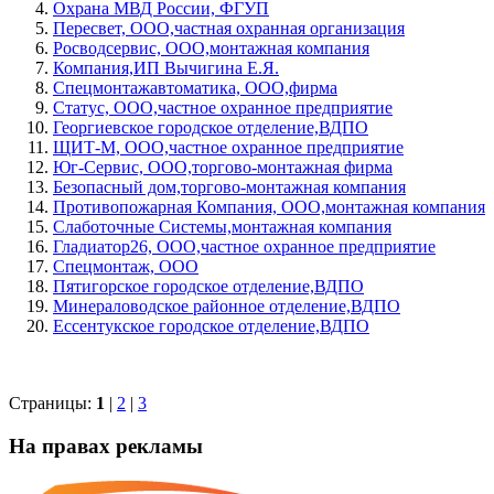
Охрана МВД России, ФГУП
Пересвет, ООО,частная охранная организация
Росводсервис, ООО,монтажная компания
Компания,ИП Вычигина Е.Я.
Спецмонтажавтоматика, ООО,фирма
Статус, ООО,частное охранное предприятие
Георгиевское городское отделение,ВДПО
ЩИТ-М, ООО,частное охранное предприятие
Юг-Сервис, ООО,торгово-монтажная фирма
Безопасный дом,торгово-монтажная компания
Противопожарная Компания, ООО,монтажная компания
Слаботочные Системы,монтажная компания
Гладиатор26, ООО,частное охранное предприятие
Спецмонтаж, ООО
Пятигорское городское отделение,ВДПО
Минераловодское районное отделение,ВДПО
Ессентукское городское отделение,ВДПО
Страницы:
1
|
2
|
3
На правах рекламы