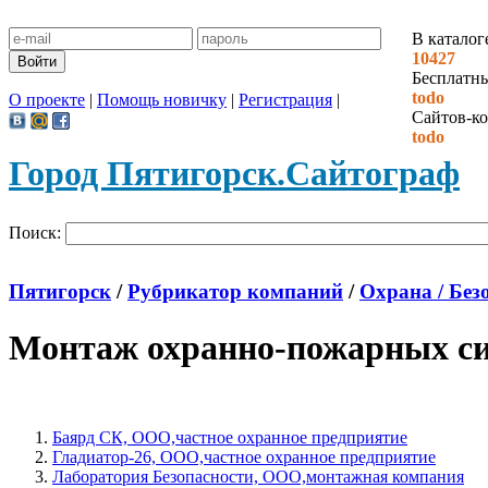
В каталог
10427
Бесплатн
todo
О проекте
|
Помощь новичку
|
Регистрация
|
Сайтов-ко
todo
Город Пятигорск.
Сайтограф
Поиск:
Пятигорск
/
Рубрикатор компаний
/
Охрана / Без
Монтаж охранно-пожарных си
Баярд СК, ООО,частное охранное предприятие
Гладиатор-26, ООО,частное охранное предприятие
Лаборатория Безопасности, ООО,монтажная компания