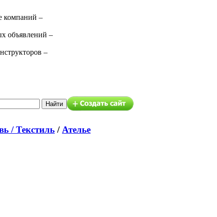
е компаний –
ых объявлений –
нструкторов –
вь / Текстиль
/
Ателье