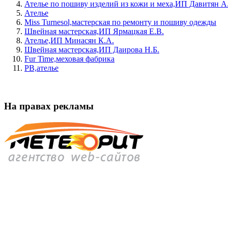
Ателье по пошиву изделий из кожи и меха,ИП Давитян А
Ателье
Miss Turnesol,мастерская по ремонту и пошиву одежды
Швейная мастерская,ИП Ярмацкая Е.В.
Ателье,ИП Минасян К.А.
Швейная мастерская,ИП Даирова Н.Б.
Fur Time,меховая фабрика
РВ,ателье
На правах рекламы