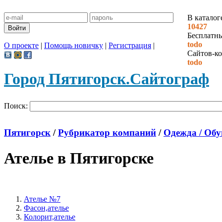
В каталог
10427
Бесплатн
todo
О проекте
|
Помощь новичку
|
Регистрация
|
Сайтов-ко
todo
Город Пятигорск.
Сайтограф
Поиск:
Пятигорск
/
Рубрикатор компаний
/
Одежда / Обу
Ателье в Пятигорске
Ателье №7
Фасон,ателье
Колорит,ателье