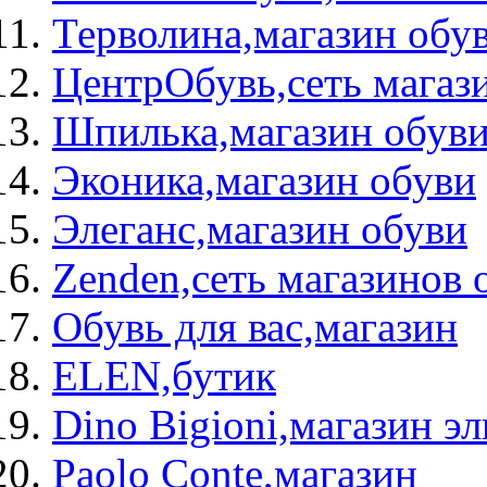
Терволина,магазин обу
ЦентрОбувь,сеть магаз
Шпилька,магазин обув
Эконика,магазин обуви
Элеганс,магазин обуви
Zenden,сеть магазинов 
Обувь для вас,магазин
ELEN,бутик
Dino Bigioni,магазин э
Paolo Conte,магазин