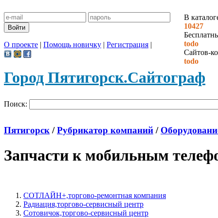
В каталог
10427
Бесплатн
todo
О проекте
|
Помощь новичку
|
Регистрация
|
Сайтов-ко
todo
Город Пятигорск.
Сайтограф
Поиск:
Пятигорск
/
Рубрикатор компаний
/
Оборудование
Запчасти к мобильным телеф
СОТЛАЙН+,торгово-ремонтная компания
Радиация,торгово-сервисный центр
Сотовичок,торгово-сервисный центр