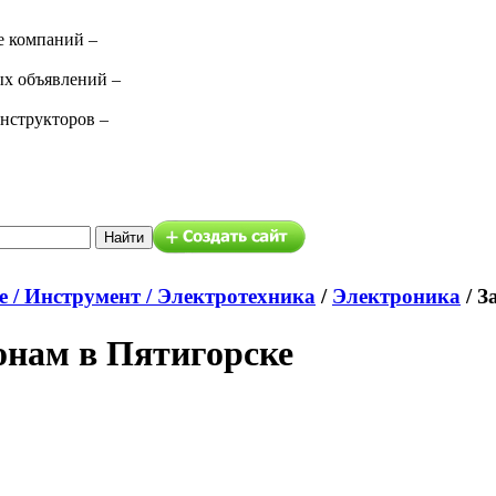
е компаний –
ых объявлений –
нструкторов –
 / Инструмент / Электротехника
/
Электроника
/
З
онам в Пятигорске