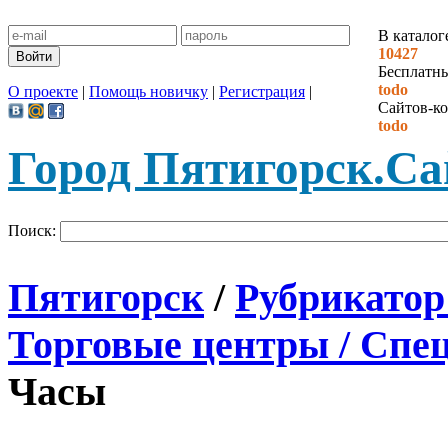
В каталог
10427
Бесплатн
todo
О проекте
|
Помощь новичку
|
Регистрация
|
Сайтов-ко
todo
Город Пятигорск.
Са
Поиск:
Пятигорск
/
Рубрикатор
Торговые центры / Спе
Часы