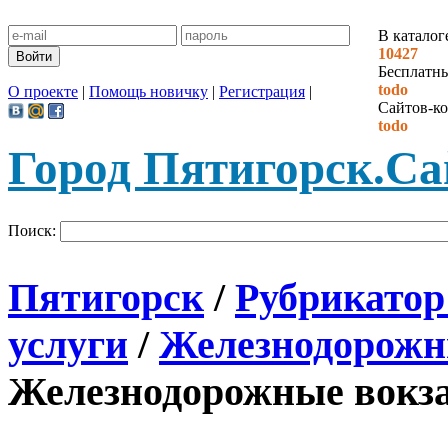
В каталог
10427
Бесплатн
todo
О проекте
|
Помощь новичку
|
Регистрация
|
Сайтов-ко
todo
Город Пятигорск.
Са
Поиск:
Пятигорск
/
Рубрикатор
услуги
/
Железнодорожн
Железнодорожные вокз