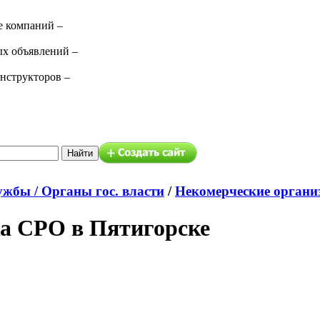
е компаний –
ых объявлений –
нструкторов –
ужбы / Органы гос. власти
/
Некомерческие органи
а СРО в Пятигорске