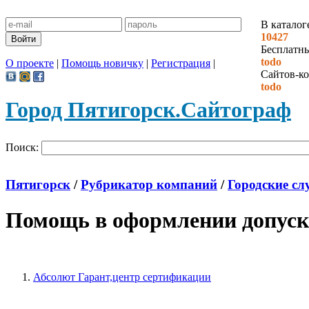
В каталог
10427
Бесплатн
todo
О проекте
|
Помощь новичку
|
Регистрация
|
Сайтов-ко
todo
Город Пятигорск.
Сайтограф
Поиск:
Пятигорск
/
Рубрикатор компаний
/
Городские сл
Помощь в оформлении допуск
Абсолют Гарант,центр сертификации