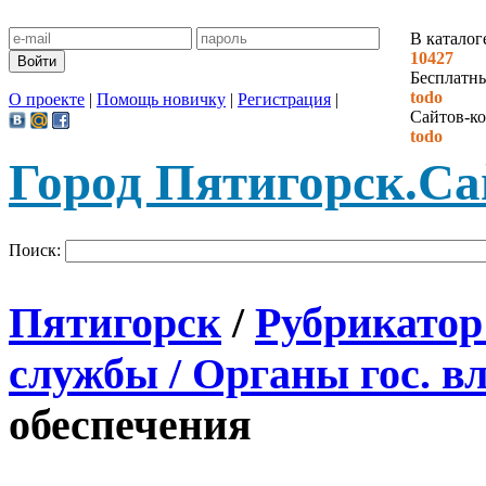
В каталог
10427
Бесплатн
todo
О проекте
|
Помощь новичку
|
Регистрация
|
Сайтов-ко
todo
Город Пятигорск.
Са
Поиск:
Пятигорск
/
Рубрикатор
службы / Органы гос. в
обеспечения