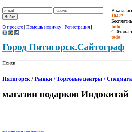
В каталог
10427
Бесплатн
todo
О проекте
|
Помощь новичку
|
Регистрация
|
Сайтов-ко
todo
Город Пятигорск.
Сайтограф
Поиск:
Пятигорск
/
Рынки / Торговые центры / Спецмаг
магазин подарков Индокитай