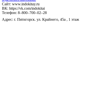
редактировать информацию
Сайт: www.indokitay.ru
ВК: https://vk.com/indokitai
Телефон: 8‒800‒700‒02‒28
Адрес: г. Пятигорск. ул. Крайнего, 45а , 1 этаж