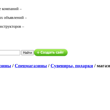
е компаний –
ых объявлений –
нструкторов –
азины
/
Спецмагазины
/
Сувениры, подарки
/ мага