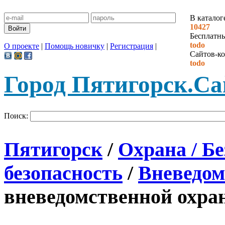
В каталог
10427
Бесплатн
todo
О проекте
|
Помощь новичку
|
Регистрация
|
Сайтов-ко
todo
Город Пятигорск.
Са
Поиск:
Пятигорск
/
Охрана / Б
безопасность
/
Вневедом
вневедомственной охран