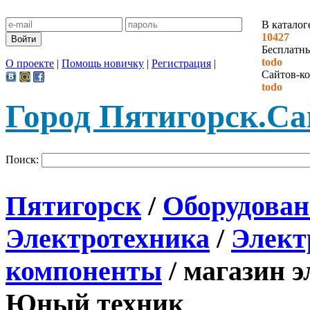
В каталог
10427
Бесплатн
todo
О проекте
|
Помощь новичку
|
Регистрация
|
Сайтов-ко
todo
Город Пятигорск.
Са
Поиск:
Пятигорск
/
Оборудован
Электротехника
/
Элект
компоненты
/ магазин 
Юный техник