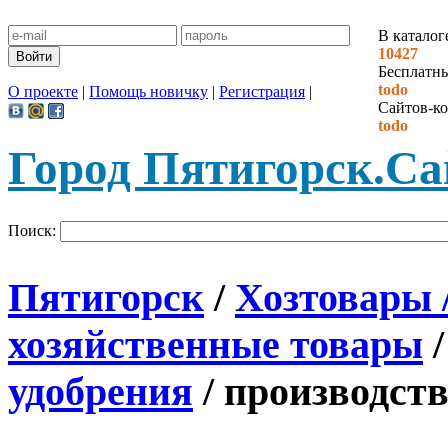
В каталог
10427
Бесплатн
todo
О проекте
|
Помощь новичку
|
Регистрация
|
Сайтов-ко
todo
Город Пятигорск.
Са
Поиск:
Пятигорск
/
Хозтовары 
хозяйственные товары
удобрения
/ производст