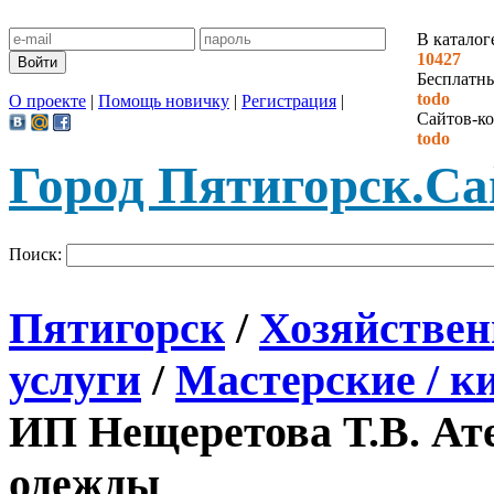
В каталог
10427
Бесплатн
todo
О проекте
|
Помощь новичку
|
Регистрация
|
Сайтов-ко
todo
Город Пятигорск.
Са
Поиск:
Пятигорск
/
Хозяйствен
услуги
/
Мастерские / к
ИП Нещеретова Т.В. Ат
одежды