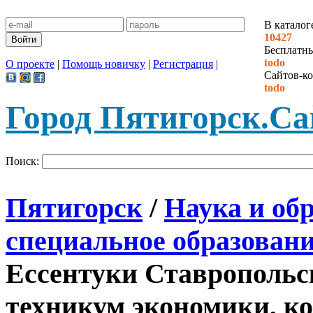
В каталог
10427
Бесплатн
todo
О проекте
|
Помощь новичку
|
Регистрация
|
Сайтов-ко
todo
Город Пятигорск.
Са
Поиск:
Пятигорск
/
Наука и об
специальное образован
Ессентуки Ставрополь
техникум экономики, к