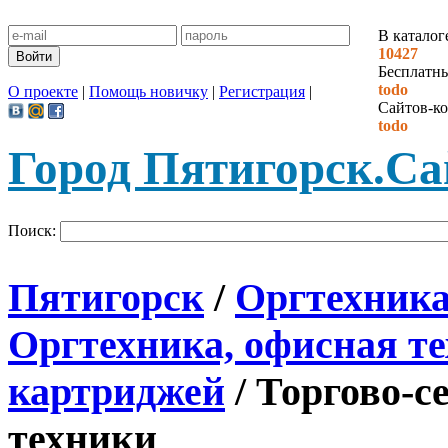
В каталог
10427
Бесплатн
todo
О проекте
|
Помощь новичку
|
Регистрация
|
Сайтов-ко
todo
Город Пятигорск.
Са
Поиск:
Пятигорск
/
Оргтехника 
Оргтехника, офисная т
картриджей
/ Торгово-с
техники