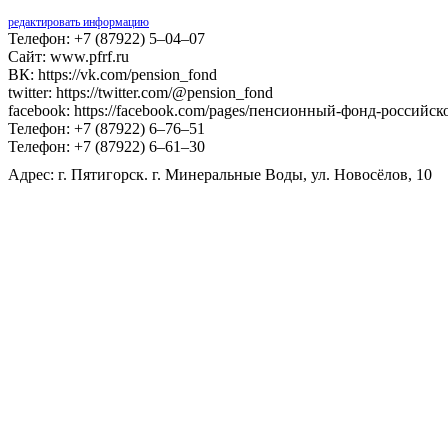
редактировать информацию
Телефон: +7 (87922) 5‒04‒07
Сайт: www.pfrf.ru
ВК: https://vk.com/pension_fond
twitter: https://twitter.com/@pension_fond
facebook: https://facebook.com/pages/пенсионный-фонд-россий
Телефон: +7 (87922) 6‒76‒51
Телефон: +7 (87922) 6‒61‒30
Адрес: г. Пятигорск. г. Минеральные Воды, ул. Новосёлов, 10