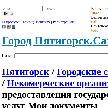
В каталог
10427
Бесплатн
todo
О проекте
|
Помощь новичку
|
Регистрация
|
Сайтов-ко
todo
Город Пятигорск.
Са
Поиск:
Пятигорск
/
Городские 
/
Некомерческие органи
предоставления госуда
услуг Мои документы