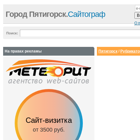
Город Пятигорск.
Сайтограф
О 
Поиск:
На правах рекламы
Пятигорск
/
Рубрикато
Сайт-визитка
Сайт с каталог
от 3500 руб.
от 6500 руб.