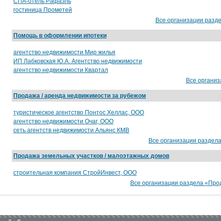
СПА-отель Рафаэль
гостиница Прометей
Все организации разд
Помощь в оформлении ипотеки
агентство недвижимости Мир жилья
ИП Лабковская Ю.А. Агентство недвижимости
агентство недвижимости Квартал
Все органи
Продажа / аренда недвижимости за рубежом
туристическое агентство Понтос Хеллас, ООО
агентство недвижимости Очаг, ООО
сеть агентств недвижимости Альянс КМВ
Все организации раздел
Продажа земельных участков / малоэтажных домов
строительная компания СтройИнвест, ООО
Все организации раздела «Про