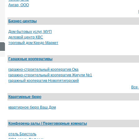
Ангар, ООО
Бизнес-центры
Дом бытовых услуг, МУП
деловой центр КВС
торговый дом Кредо Маркет
Гаражные кооперативы
гаражно-строительный кооператив Ока
гаражно-строительный кооператив Жигули №1
гаражный кооператив Новопятигорский
Все
Квартирные бюро
квартирное бюро Ваш Дом
Конференц-залы / Переговорные комнаты
отель Бристоль