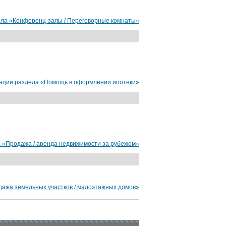
ела «Конференц-залы / Переговорные комнаты»
зации раздела «Помощь в оформлении ипотеки»
а «Продажа / аренда недвижимости за рубежом»
дажа земельных участков / малоэтажных домов»