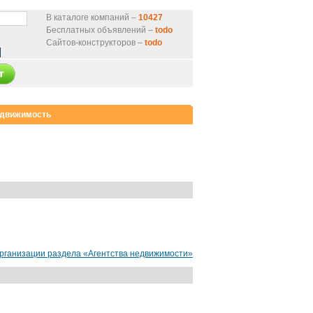
В каталоге компаний –
10427
Бесплатных объявлений –
todo
Сайтов-конструкторов –
todo
движимость
организации раздела «Агентства недвижимости»
нтернет-магазин
от 9000 руб.