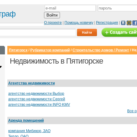
граф
О проекте
|
Помощь новичку
|
Регистрация
|
Пятигорск
/
Рубрикатор компаний
/
Строительство домов / Ремонт
/
Не
Недвижимость в Пятигорске
Агентства недвижимости
агентство недвижимости Выбор
агентство недвижимости Сергей
агентство недвижимости INFO KMV
Все 
Сайт с каталогом
Корпоративный
И
Аренда помещений
сайт
от 6500 руб.
компания Мибикор, ЗАО
от 15000 руб.
Тепло, ОАО