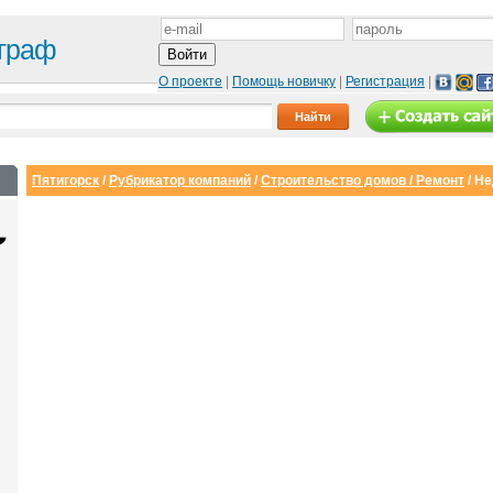
граф
О проекте
|
Помощь новичку
|
Регистрация
|
Пятигорск
/
Рубрикатор компаний
/
Строительство домов / Ремонт
/
Не
Сайт с каталогом
Корпоративный
И
сайт
от 6500 руб.
от 15000 руб.