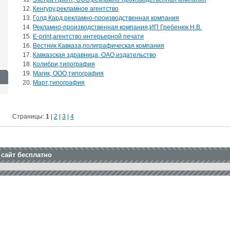
Кенгуру,рекламное агентство
Голд Кард,рекламно-производственная компания
Рекламно-производственная компания,ИП Гребенюк Н.В.
E-print,агентство интерьерной печати
Вестник Кавказа,полиграфическая компания
Кавказская здравница, ОАО,издательство
Колибри,типография
Магик, ООО,типография
Март,типография
Страницы:
1
|
2
|
3
|
4
 сайт бесплатно