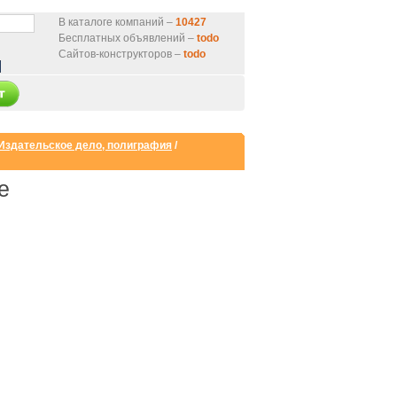
В каталоге компаний –
10427
Бесплатных объявлений –
todo
Сайтов-конструкторов –
todo
Издательское дело, полиграфия
/
е
нтернет-магазин
от 9000 руб.