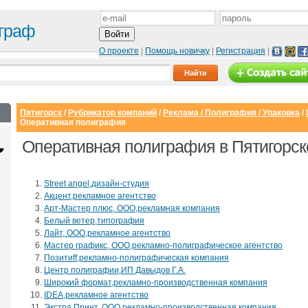
граф
О проекте
|
Помощь новичку
|
Регистрация
|
Пятигорск
/
Рубрикатор компаний
/
Реклама / Полиграфия / Упаковка
/
Оперативная полиграфия
Оперативная полиграфия в Пятигорск
Street angel,дизайн-студия
Акцент,рекламное агентство
Арт-Мастер плюс, ООО,рекламная компания
Белый ветер,типография
Лайт, ООО,рекламное агентство
Мастер графикс, ООО,рекламно-полиграфическое агентство
Позитиff,рекламно-полиграфическая компания
Сайт с каталогом
Корпоративный
И
Центр полиграфии,ИП Давыдов Г.А.
сайт
Широкий формат,рекламно-производственная компания
от 6500 руб.
IDEA,рекламное агентство
от 15000 руб.
Экстра Принт, ООО,рекламно-производственная компания