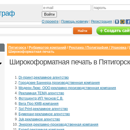
граф
О проекте
|
Помощь новичку
|
Регистрация
|
Пятигорск
/
Рубрикатор компаний
/
Реклама / Полиграфия / Упаковка
/
Широкоформатная печать
Широкоформатная печать в Пятигорс
Di-принт,рекламное агентство
Городские Баннера,производственная компания
Модерн Люкс, ООО,рекламно-производственная компания
Рекламная ТЕМА,агентство
Фотоцентр,ИП Чеснов С.В.
Вега Про КМВ,компания
Sol Print,рекламное агентство
Сайт с каталогом
Корпоративный
И
Бумеранг,рекламное агентство
сайт
Juk,рекламное агентство
от 6500 руб.
Энергия,рекламно-производственная компания
от 15000 руб.
Expert,рекламная компания