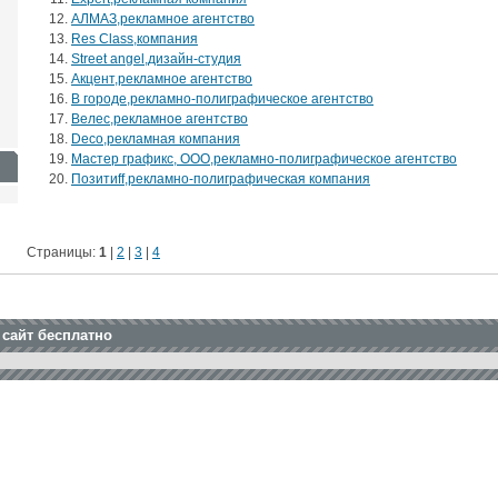
АЛМАЗ,рекламное агентство
Res Class,компания
Street angel,дизайн-студия
Акцент,рекламное агентство
В городе,рекламно-полиграфическое агентство
Велес,рекламное агентство
Deco,рекламная компания
Мастер графикс, ООО,рекламно-полиграфическое агентство
Позитиff,рекламно-полиграфическая компания
Страницы:
1
|
2
|
3
|
4
 сайт бесплатно