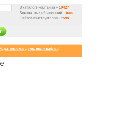
В каталоге компаний –
10427
Бесплатных объявлений –
todo
Сайтов-конструкторов –
todo
Издательское дело, полиграфия
/
ке
нтернет-магазин
от 9000 руб.