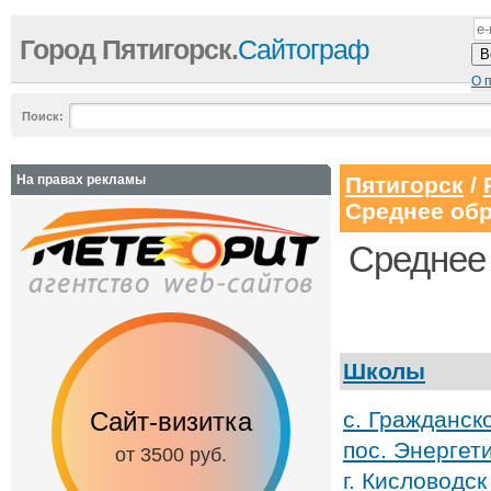
Город Пятигорск.
Сайтограф
О 
Поиск:
На правах рекламы
Пятигорск
/
Среднее об
Среднее 
Школы
Сайт-визитка
Сайт с каталог
с. Гражданс
пос. Энерге
от 3500 руб.
от 6500 руб.
г. Кисловодс