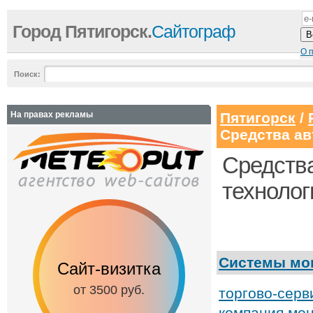
Город Пятигорск.
Сайтограф
О 
Поиск:
На правах рекламы
Пятигорск
/
Средства а
Средств
технолог
Системы мон
Сайт-визитка
Сайт с каталог
от 3500 руб.
от 6500 руб.
торгово-серв
компания мо