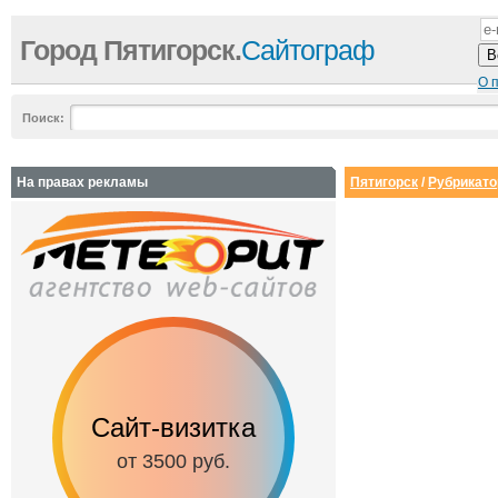
Город Пятигорск.
Сайтограф
О 
Поиск:
На правах рекламы
Пятигорск
/
Рубрикато
Сайт-визитка
Сайт с каталог
от 3500 руб.
от 6500 руб.