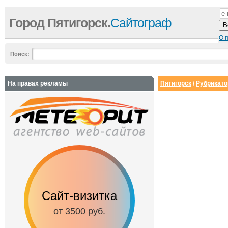
Город Пятигорск.
Сайтограф
О 
Поиск:
На правах рекламы
Пятигорск
/
Рубрикато
Сайт-визитка
Сайт с каталог
от 3500 руб.
от 6500 руб.