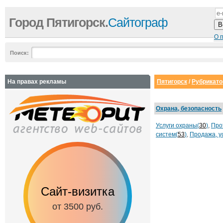
Город Пятигорск.
Сайтограф
О 
Поиск:
На правах рекламы
Пятигорск
/
Рубрикато
Охрана, безопасность
Услуги охраны(
30
)
,
Про
систем(
53
)
,
Продажа, у
Сайт-визитка
Сайт с каталог
от 3500 руб.
от 6500 руб.