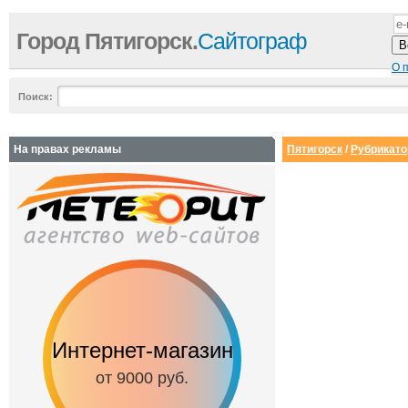
Город Пятигорск.
Сайтограф
О 
Поиск:
На правах рекламы
Пятигорск
/
Рубрикато
Интернет-магазин
Сайт-визитка
от 9000 руб.
от 3500 руб.