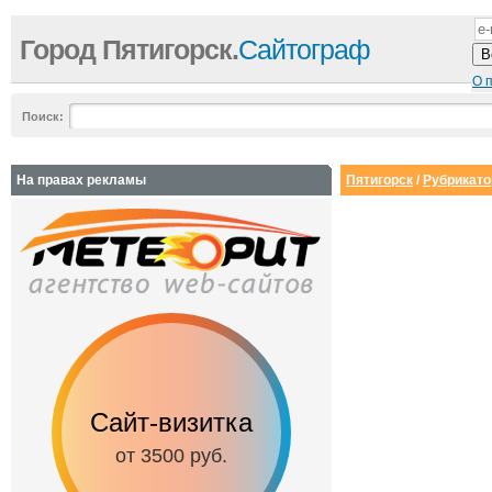
Город Пятигорск.
Сайтограф
О 
Поиск:
На правах рекламы
Пятигорск
/
Рубрикато
Сайт-визитка
Сайт с каталог
от 3500 руб.
от 6500 руб.