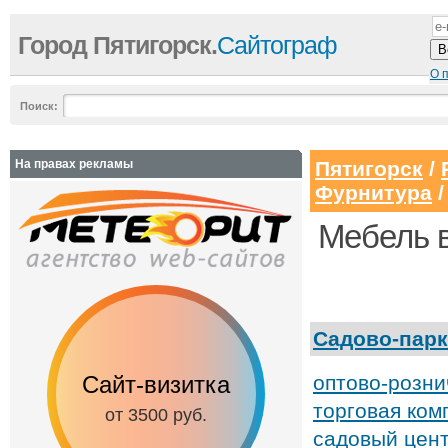
Город Пятигорск.
Сайтограф
О 
Поиск:
На правах рекламы
Пятигорск
/
Фурнитура
Мебель в
Садово-парк
Сайт-визитка
Сайт с каталог
оптово-розн
торговая ко
от 3500 руб.
от 6500 руб.
садовый цент