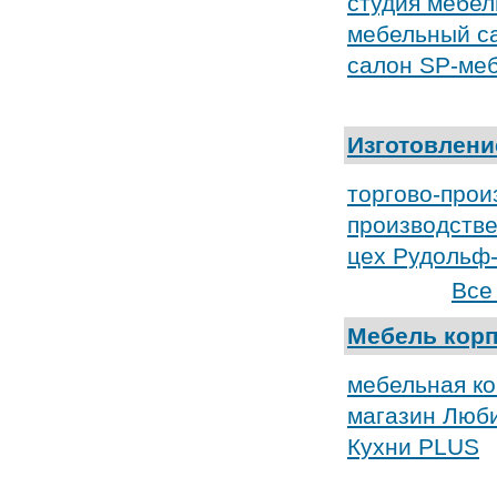
студия мебел
мебельный с
салон SP-ме
Изготовлени
торгово-прои
производстве
цех Рудольф
Все
Мебель кор
мебельная к
магазин Люб
Кухни PLUS