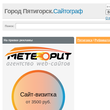
Город Пятигорск.
Сайтограф
О 
Поиск:
На правах рекламы
Пятигорск
/
Рубрикато
Сайт-визитка
Сайт с каталог
от 3500 руб.
от 6500 руб.