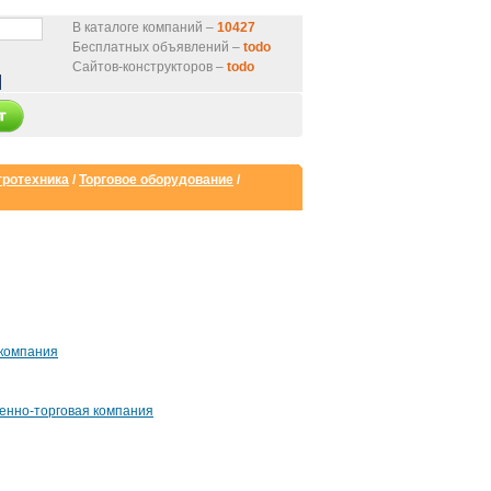
В каталоге компаний –
10427
Бесплатных объявлений –
todo
Сайтов-конструкторов –
todo
тротехника
/
Торговое оборудование
/
компания
венно-торговая компания
нтернет-магазин
от 9000 руб.