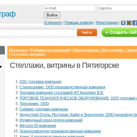
граф
О проекте
|
Помощь новичку
|
Регистрация
|
Пятигорск
/
Рубрикатор компаний
/
Оборудование / Инструмент / Элек
Стеллажи, витрины
Стеллажи, витрины в Пятигорске
ASC,торговая компания
Стеклосервис, ООО,производственная компания
Торговая компания стеллажей,ИП Книзберг В.В.
ТОРГОВОЕ ТЕХНОЛОГИЧЕСКОЕ ОБОРУДОВАНИЕ, ООО,торговая 
Торгсервис, ООО
Сейвекс,торговая компания
Индустрия Отель. Ресторан. Кафе и Технологии, ООО,производст
Сайт с каталогом
Корпоративный
И
Изумрудный город,группа компаний
сайт
Металл 26,компания
от 6500 руб.
Технополисгрупп,производственная компания
от 15000 руб.
Алекс Д,производственная компания