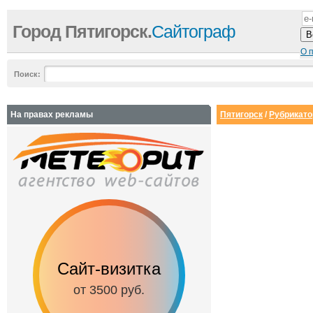
Город Пятигорск.
Сайтограф
О 
Поиск:
На правах рекламы
Пятигорск
/
Рубрикато
Сайт-визитка
Сайт с каталог
от 3500 руб.
от 6500 руб.