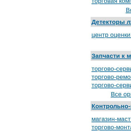
торговая ком
В
Детекторы 
центр оценк
Запчасти к
торгово-серв
торгово-рем
торгово-серв
Все ор
Контрольно
магазин-маст
торгово-мон