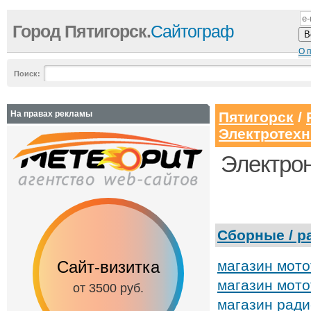
Город Пятигорск.
Сайтограф
О 
Поиск:
На правах рекламы
Пятигорск
/
Электротехн
Электрон
Сборные / 
Сайт-визитка
Сайт с каталог
магазин мото
магазин мот
от 3500 руб.
от 6500 руб.
магазин рад