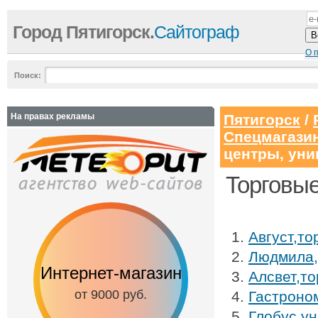
Город Пятигорск.
Сайтограф
О 
Поиск:
На правах рекламы
Пятигорск
/
Спецмагази
центры, уни
Торговые
Август,то
Людмила,
Интернет-магазин
Сайт-визитка
Алсвет,т
от 9000 руб.
от 3500 руб.
Гастроно
Глобус,у