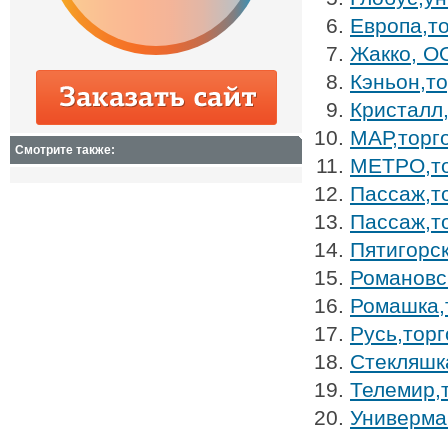
Европа,т
Жакко, О
Кэньон,т
Кристалл
МАР,торг
Смотрите также:
МЕТРО,то
Пассаж,т
Пассаж,т
Пятигорс
Романовс
Ромашка,
Русь,тор
Стекляшк
Телемир,
Универма