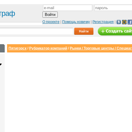
граф
О проекте
|
Помощь новичку
|
Регистрация
|
Пятигорск
/
Рубрикатор компаний
/
Рынки / Торговые центры / Спецма
Сайт с каталогом
Корпоративный
И
сайт
от 6500 руб.
от 15000 руб.