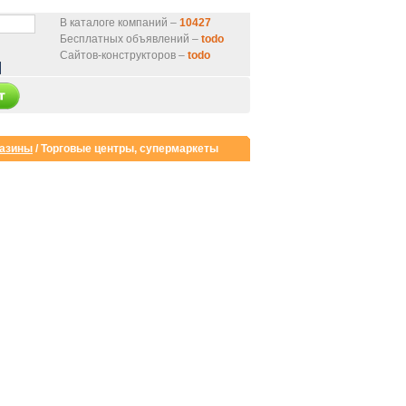
В каталоге компаний –
10427
Бесплатных объявлений –
todo
Сайтов-конструкторов –
todo
газины
/
Торговые центры, супермаркеты
нтернет-магазин
от 9000 руб.