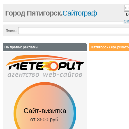
Город Пятигорск.
Сайтограф
О 
Поиск:
На правах рекламы
Пятигорск
/
Рубрикато
Сайт-визитка
Сайт с каталог
от 3500 руб.
от 6500 руб.