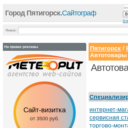
Город Пятигорск.
Сайтограф
О 
Поиск:
На правах рекламы
Пятигорск
/
Автотовары
Автотова
Специализи
итка
Сайт с каталогом
интернет-ма
Корпорати
сайт
сервисная с
уб.
от 6500 руб.
торгово-монт
от 15000 р