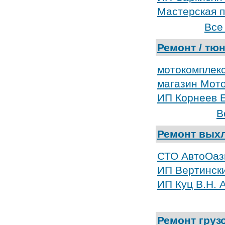
Мастерская п
Все
Ремонт / тю
мотокомплекс
магазин Мот
ИП Корнеев Е
В
Ремонт вых
СТО АвтоОаз
ИП Вертински
ИП Куц В.Н. 
Ремонт груз