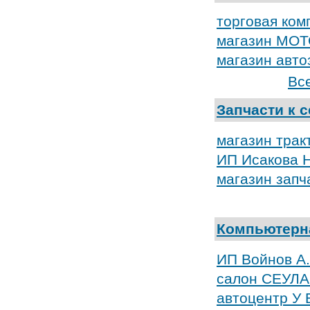
торговая ком
магазин МО
магазин авто
Вс
Запчасти к 
магазин трак
ИП Исакова Н
магазин запч
Компьютерна
ИП Войнов А.
салон СЕУЛ
автоцентр У