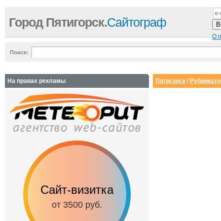
Город Пятигорск.
Сайтограф
О 
Поиск:
На правах рекламы
Пятигорск
/
Рубрикато
Сайт-визитка
Сайт с каталог
от 3500 руб.
от 6500 руб.