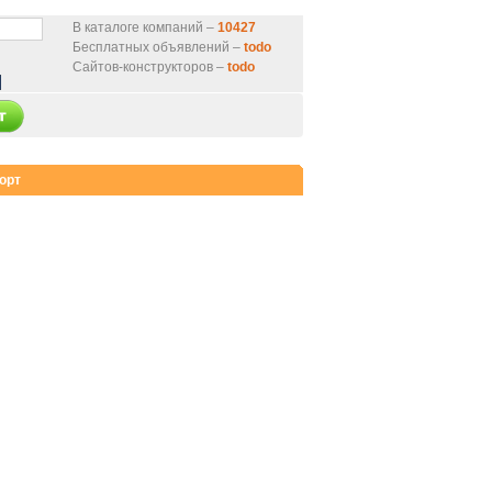
В каталоге компаний –
10427
Бесплатных объявлений –
todo
Сайтов-конструкторов –
todo
орт
нтернет-магазин
от 9000 руб.