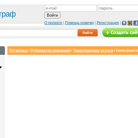
граф
О проекте
|
Помощь новичку
|
Регистрация
|
Пятигорск
/
Рубрикатор компаний
/
Транспортные услуги
/
Авиатрансп
Сайт с каталогом
Корпоративный
И
сайт
от 6500 руб.
от 15000 руб.