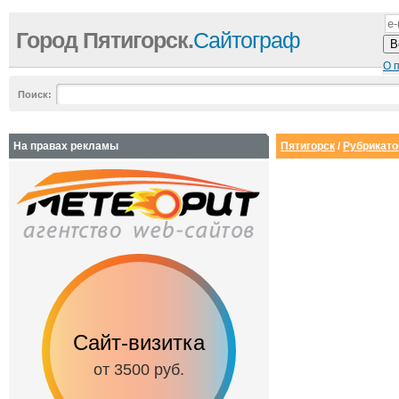
Город Пятигорск.
Сайтограф
О 
Поиск:
На правах рекламы
Пятигорск
/
Рубрикато
Сайт-визитка
Сайт с каталог
от 3500 руб.
от 6500 руб.