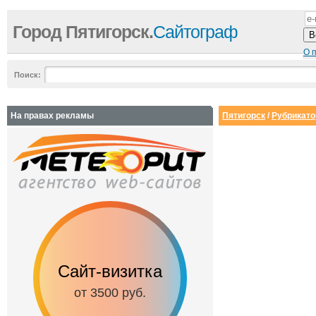
Город Пятигорск.
Сайтограф
О 
Поиск:
На правах рекламы
Пятигорск
/
Рубрикато
Сайт-визитка
Сайт с каталог
от 3500 руб.
от 6500 руб.