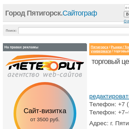
Город Пятигорск.
Сайтограф
О 
Поиск:
На правах рекламы
Пятигорск
/
Рынки / Т
универмаги
/ торговый
торговый це
редактирова
Телефон: +7 
Сайт-визитка
Сайт с каталог
Телефон: +7
от 3500 руб.
от 6500 руб.
Адрес: г. Пят