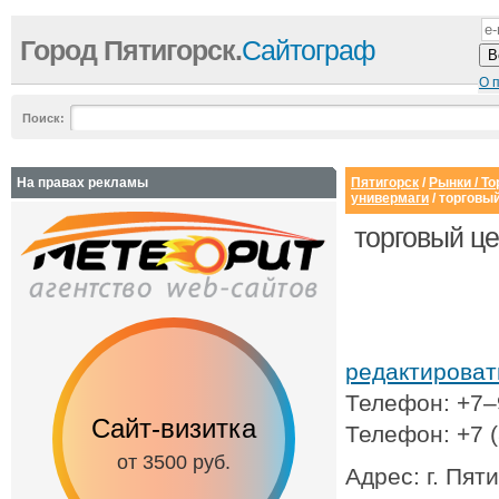
Город Пятигорск.
Сайтограф
О 
Поиск:
На правах рекламы
Пятигорск
/
Рынки / Т
универмаги
/ торговы
торговый ц
редактирова
Телефон: +7
Сайт-визитка
Сайт с каталог
Телефон: +7 
от 3500 руб.
от 6500 руб.
Адрес: г. Пят