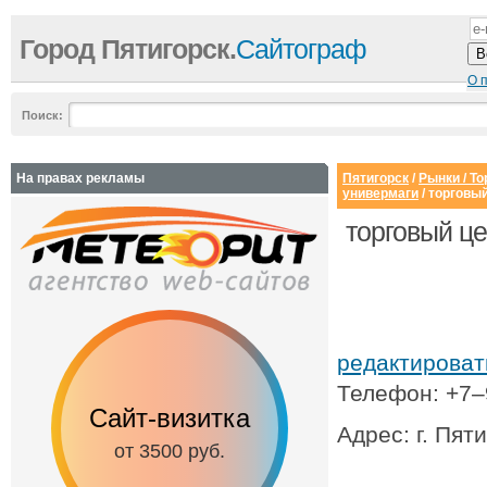
Город Пятигорск.
Сайтограф
О 
Поиск:
На правах рекламы
Пятигорск
/
Рынки / Т
универмаги
/ торговы
торговый ц
редактирова
Телефон: +7
Сайт-визитка
Сайт с каталог
Адрес: г. Пяти
от 3500 руб.
от 6500 руб.