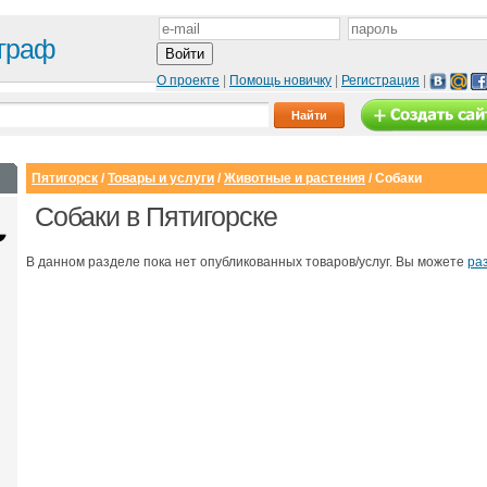
граф
О проекте
|
Помощь новичку
|
Регистрация
|
Пятигорск
/
Товары и услуги
/
Животные и растения
/ Собаки
Собаки в Пятигорске
В данном разделе пока нет опубликованных товаров/услуг. Вы можете
ра
Сайт с каталогом
Корпоративный
И
сайт
от 6500 руб.
от 15000 руб.